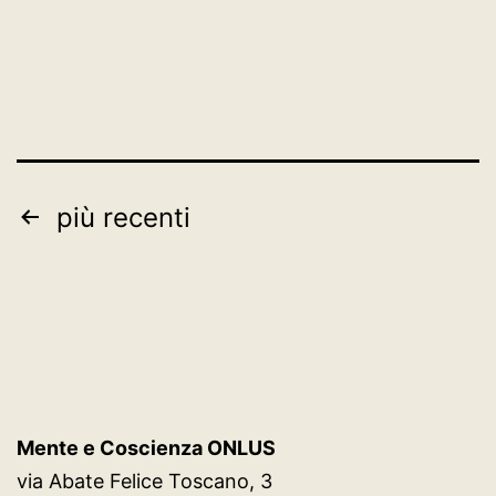
Paginazione
più recenti
degli
articoli
Mente e Coscienza ONLUS
via Abate Felice Toscano, 3