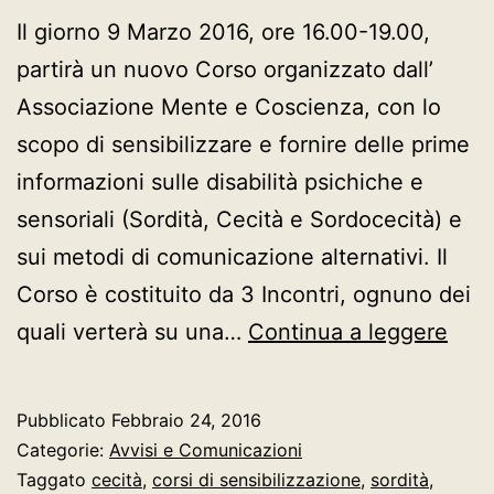
Il giorno 9 Marzo 2016, ore 16.00-19.00,
partirà un nuovo Corso organizzato dall’
Associazione Mente e Coscienza, con lo
scopo di sensibilizzare e fornire delle prime
informazioni sulle disabilità psichiche e
sensoriali (Sordità, Cecità e Sordocecità) e
sui metodi di comunicazione alternativi. Il
Corso è costituito da 3 Incontri, ognuno dei
COR
quali verterà su una…
Continua a leggere
DI
SEN
Pubblicato
Febbraio 24, 2016
“DIS
Categorie:
Avvisi e Comunicazioni
INF
Taggato
cecità
,
corsi di sensibilizzazione
,
sordità
,