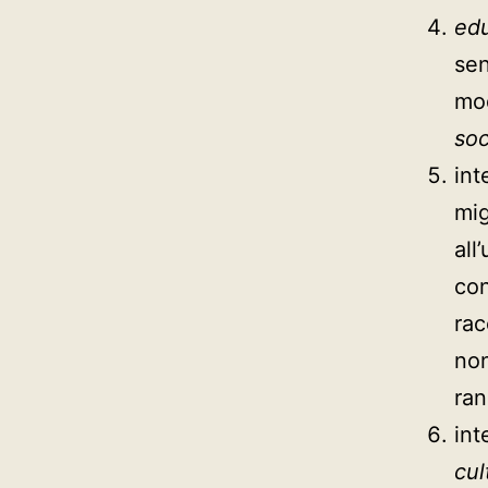
edu
sen
mod
soc
int
mig
all
con
rac
non
ran
int
cul