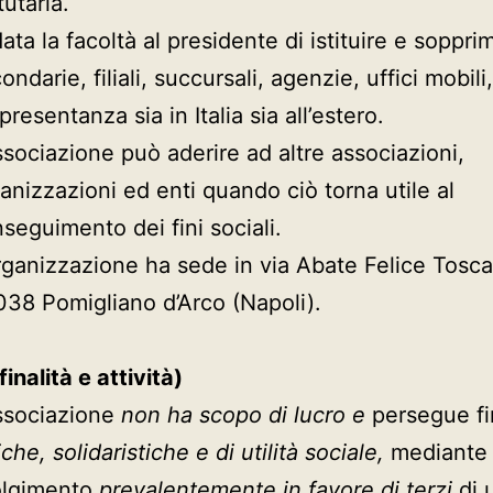
tutaria.
data la facoltà al presidente di istituire e soppri
ondarie, filiali, succursali, agenzie, uffici mobili,
presentanza sia in Italia sia all’estero.
ssociazione può aderire ad altre associazioni,
anizzazioni ed enti quando ciò torna utile al
seguimento dei fini sociali.
rganizzazione ha sede in via Abate Felice Tosca
38 Pomigliano d’Arco (Napoli).
inalità e attività)
ssociazione
non ha scopo di lucro e
persegue fi
iche, solidaristiche e di utilità sociale,
mediante 
olgimento
prevalentemente in favore di terzi
di 