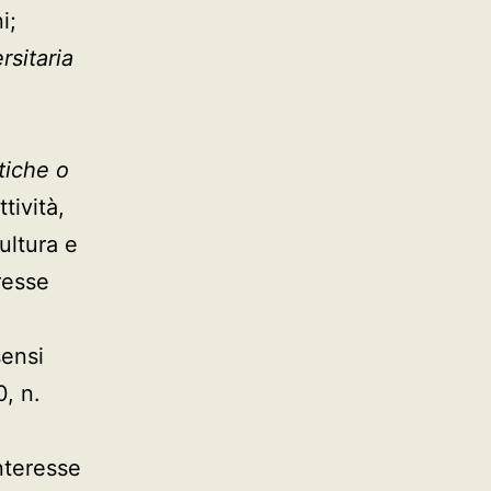
i;
rsitaria
stiche o
ttività,
ultura e
eresse
sensi
0, n.
nteresse