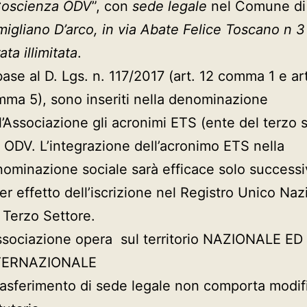
Coscienza ODV
”, con
sede legale
nel Comune di
igliano D’arco, in via Abate Felice Toscano n 
ata illimitata
.
base al D. Lgs. n. 117/2017 (art. 12 comma 1 e ar
ma 5), sono inseriti nella denominazione
l’Associazione gli acronimi ETS (ente del terzo 
 ODV. L’integrazione dell’acronimo ETS nella
ominazione sociale sarà efficace solo success
er effetto dell’iscrizione nel Registro Unico Naz
 Terzo Settore.
ssociazione opera sul territorio NAZIONALE ED
TERNAZIONALE
trasferimento di sede legale non comporta modif