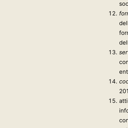
soc
for
del
for
del
ser
com
ent
coo
201
att
inf
con