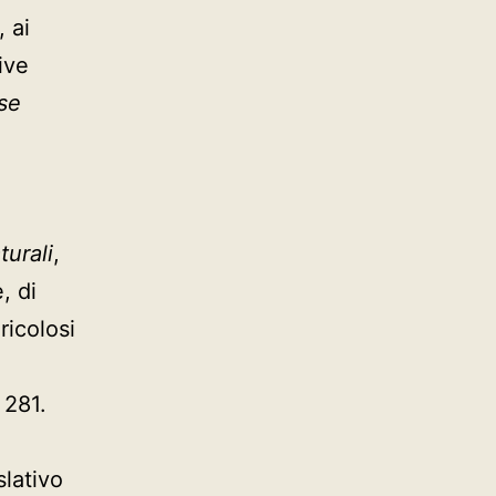
, ai
ive
sse
turali
,
, di
ricolosi
 281.
slativo