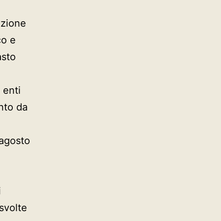
nzione
co e
asto
 enti
nto da
 agosto
i
svolte