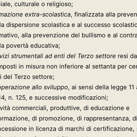
iale, culturale o religioso;
mazione extra-scolastica
, finalizzata alla preve
la dispersione scolastica e al successo scolasti
mativo, alla prevenzione del bullismo e al contr
la povertà educativa;
vizi strumentali ad enti del Terzo settore
resi da
posti in misura non inferiore al settanta per ce
i del Terzo settore;
perazione allo sviluppo
, ai sensi della legge 11
4, n. 125, e successive modificazioni;
ività commerciali, produttive, di educazione e
ormazione, di promozione, di rappresentanza, d
cessione in licenza di marchi di certificazione, 