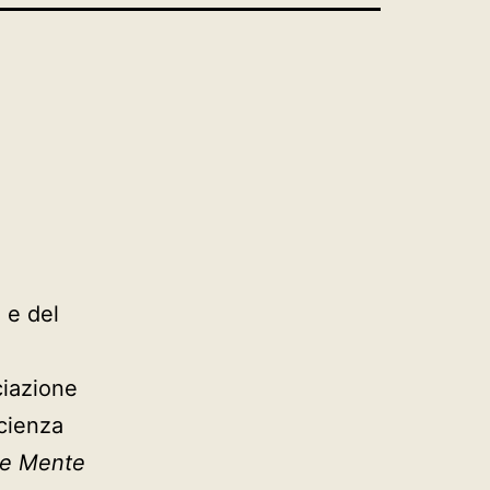
e
e del
ciazione
cienza
ne Mente