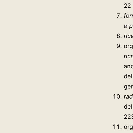
22 
for
e p
ric
org
ric
anc
del
gen
rad
del
223
org