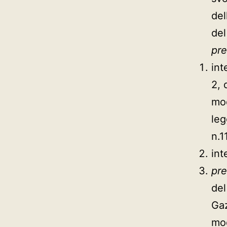
del
del
pre
int
2, 
mod
leg
n.1
int
pre
del
Gaz
mod