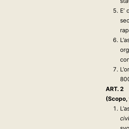
sta
E’ 
sec
rap
L’a
org
con
L’o
800
ART. 2
(Scopo, f
L’a
civ
sv