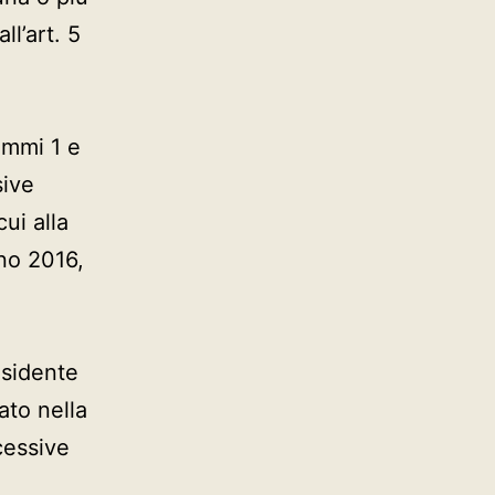
all’art. 5
:
commi 1 e
sive
cui alla
gno 2016,
esidente
ato nella
cessive