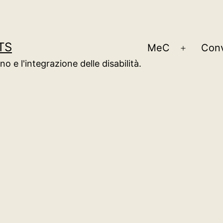
TS
MeC
Conv
Apri
o e l'integrazione delle disabilità.
menu