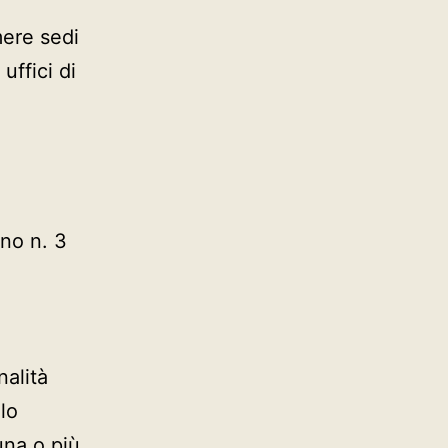
mere sedi
 uffici di
no n. 3
nalità
lo
una o più