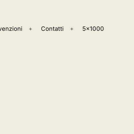
enzioni
Contatti
5×1000
Apri
Apri
menu
menu