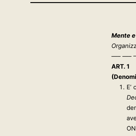
Mente e
Organizz
—– —– 
ART. 1
(Denomi
E’ 
Dec
den
av
ON