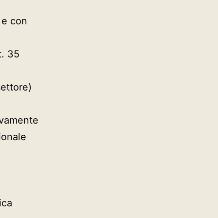
3
e con
t. 35
settore)
ivamente
ionale
ica