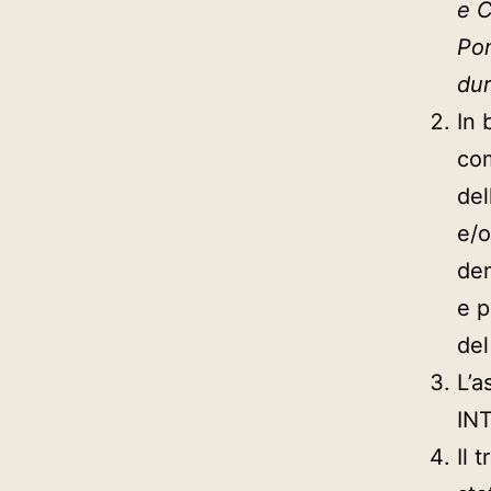
e 
Pom
dur
In 
com
del
e/o
den
e p
del
L’a
IN
Il 