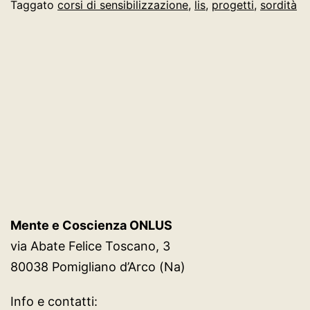
AL
Taggato
corsi di sensibilizzazione
,
lis
,
progetti
,
sordità
SEGNO”-
CORSO
DI
SENSIBILIZZAZIONE
SULLA
SORDITA’
E
LINGUA
DEI
Mente e Coscienza ONLUS
SEGNI
via Abate Felice Toscano, 3
ITALIANA
80038 Pomigliano d’Arco (Na)
L.I.S
Info e contatti: