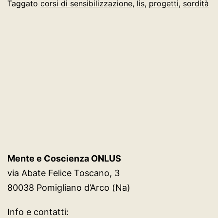
AL
Taggato
corsi di sensibilizzazione
,
lis
,
progetti
,
sordità
SEGNO”-
CORSO
DI
SENSIBILIZZAZIONE
SULLA
SORDITA’
E
LINGUA
DEI
Mente e Coscienza ONLUS
SEGNI
via Abate Felice Toscano, 3
ITALIANA
80038 Pomigliano d’Arco (Na)
L.I.S
Info e contatti: